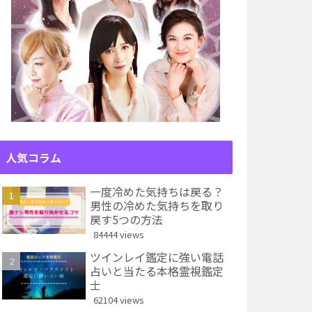
人気コラム
一度冷めた気持ちは戻る？
男性の冷めた気持ちを取り
戻す5つの方法
84444 views
ツインレイ鑑定に強い電話
占いと当たる本格霊視鑑定
士
62104 views