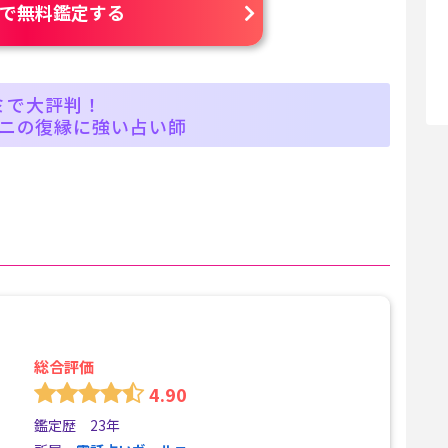
で無料鑑定する
ミで大評判！
ニの復縁に強い占い師
総合評価
4.90
鑑定歴 23年