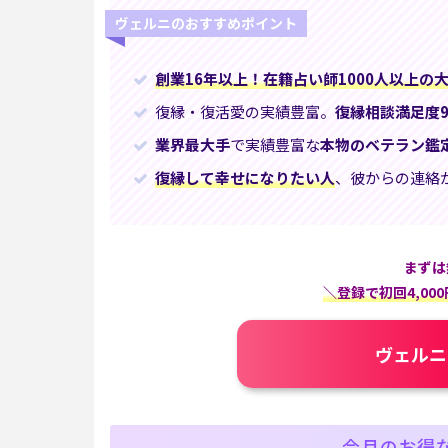
ヴェルニのおすすめポイント
創業16年以上！在籍占い師1000人以上の
復縁・復活愛の実績豊富。
復縁相談満足度9
業界最大手
で実績豊富な
本物のベテラン鑑
復縁して幸せになりたい人
、彼からの連絡
まずは
＼登録で初回4,0
ヴェルニ
今月のお得