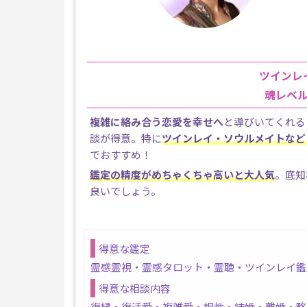
ツインレ
魂レベ
複雑に絡み合う恋愛を幸せへ
と導びいてくれる
談が得意。特に
ツインレイ・ソウルメイトなど
でおすすめ！
鑑定の精度がめちゃくちゃ高いと大人気
。底知
良いでしょう。
得意な鑑定
霊感霊視・霊感タロット・霊聴・ツインレイ鑑
得意な相談内容
復縁・復活愛・複雑愛・相性・結婚・離婚・略