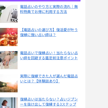
電話占いのやり方と実際の流れ｜無
料特典でお得に利用する方法
【電話占いの選び方】復活愛が叶う
復縁に強い占い師は？
電話占いで復縁占い！当たらない占
い師を回避する鑑定前注意ポイント
実際に復縁できた人が選んだ電話占
いとは？【体験談あり】
復縁占いは当たらない？占いジプシ
ーを抜け出して復縁する3ステップ