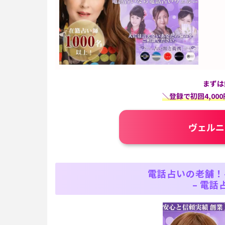
まずは
＼登録で初回4,0
ヴェルニ
電話占いの老舗！
– 電話