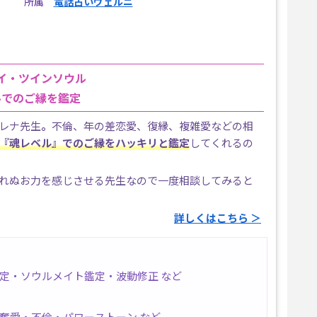
所属
電話占いヴェルニ
イ・ツインソウル
ルでのご縁を鑑定
レナ先生
。
不倫、年の差恋愛、復縁、複雑愛などの相
『魂レベル』でのご縁をハッキリと鑑定
してくれるの
れぬお力を感じさせる先生なので一度相談してみると
詳しくはこちら ＞
定・ソウルメイト鑑定・波動修正 など
奪愛・不倫・パワーストーン など