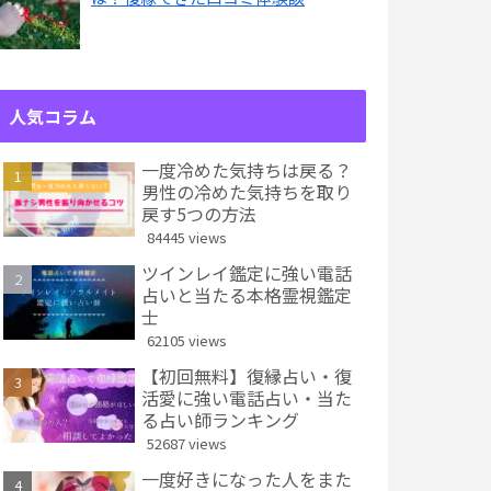
人気コラム
一度冷めた気持ちは戻る？
男性の冷めた気持ちを取り
戻す5つの方法
84445 views
ツインレイ鑑定に強い電話
占いと当たる本格霊視鑑定
士
62105 views
【初回無料】復縁占い・復
活愛に強い電話占い・当た
る占い師ランキング
52687 views
一度好きになった人をまた