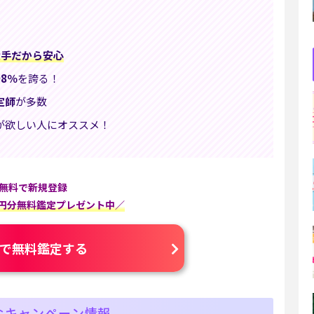
大手だから安心
8％
を誇る！
定師
が多数
が欲しい人にオススメ！
無料で新規登録
00円分無料鑑定プレゼント中／
で無料鑑定する
なキャンペーン情報