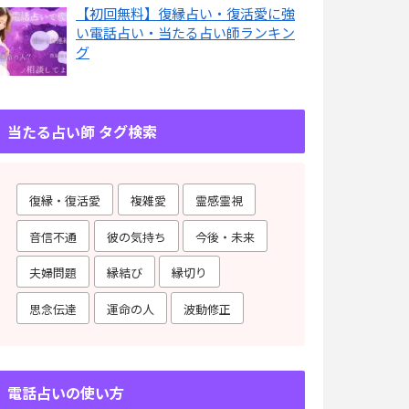
【初回無料】復縁占い・復活愛に強
い電話占い・当たる占い師ランキン
グ
当たる占い師 タグ検索
復縁・復活愛
複雑愛
霊感霊視
音信不通
彼の気持ち
今後・未来
夫婦問題
縁結び
縁切り
思念伝達
運命の人
波動修正
電話占いの使い方