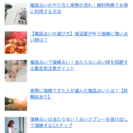
電話占いのやり方と実際の流れ｜無料特典でお得
に利用する方法
【電話占いの選び方】復活愛が叶う復縁に強い占
い師は？
電話占いで復縁占い！当たらない占い師を回避す
る鑑定前注意ポイント
実際に復縁できた人が選んだ電話占いとは？【体
験談あり】
復縁占いは当たらない？占いジプシーを抜け出し
て復縁する3ステップ