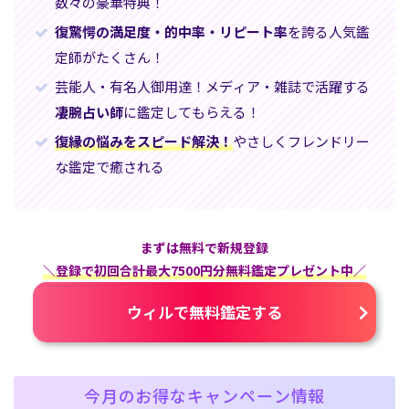
数々の豪華特典！
復驚愕の満足度・的中率・リピート率
を誇る人気鑑
定師がたくさん！
芸能人・有名人御用達！メディア・雑誌で活躍する
凄腕占い師
に鑑定してもらえる！
復縁の悩みをスピード解決！
やさしくフレンドリー
な鑑定で癒される
まずは無料で新規登録
＼登録で初回合計最大7500円分無料鑑定プレゼント中／
ウィルで無料鑑定する
今月のお得なキャンペーン情報