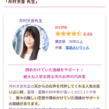
「
月村天音
先生」
月村天音先生
総合評価
4.89
鑑定歴 30年以上
所属
電話占いウィル
諦めかけていた復縁をサポート！
絶大な人気を誇る天のお声の代弁者
月村天音先生は
天からのお声を代弁してくれる人気の高
い占い師
。霊視・霊聴の的中率が高いとの口コミが多
く、
数々の難しい恋愛や諦めかけていた復縁のサポート
の実績があります。