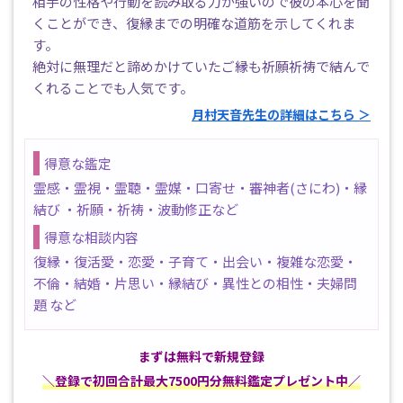
相手の性格や行動を読み取る力が強いので彼の本心を聞
くことができ、復縁までの明確な道筋を示してくれま
す。
絶対に無理だと諦めかけていたご縁も祈願祈祷で結んで
くれることでも人気です。
月村天音先生の詳細はこちら ＞
得意な鑑定
霊感・霊視・霊聴・霊媒・口寄せ・審神者(さにわ)・縁
結び ・祈願・祈祷・波動修正など
得意な相談内容
復縁・復活愛・恋愛・子育て・出会い・複雑な恋愛・
不倫・結婚・片思い・縁結び・異性との相性・夫婦問
題 など
まずは無料で新規登録
＼登録で初回合計最大7500円分無料鑑定プレゼント中／