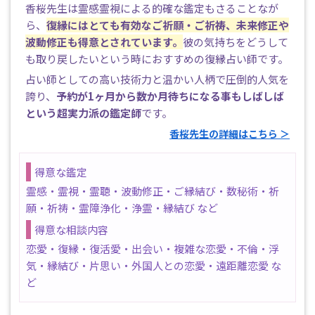
香桜先生は霊感霊視による的確な鑑定もさることなが
ら、
復縁にはとても有効なご祈願・ご祈祷、未来修正や
波動修正も得意とされています。
彼の気持ちをどうして
も取り戻したいという時におすすめの復縁占い師です。
占い師としての高い技術力と温かい人柄で圧倒的人気を
誇り、
予約が1ヶ月から数か月待ちになる事もしばしば
という超実力派の鑑定師
です。
香桜先生の詳細はこちら ＞
得意な鑑定
霊感・霊視・霊聴・波動修正・ご縁結び・数秘術・祈
願・祈祷・霊障浄化・浄霊・縁結び など
得意な相談内容
恋愛・復縁・復活愛・出会い・複雑な恋愛・不倫・浮
気・縁結び・片思い・外国人との恋愛・遠距離恋愛 な
ど