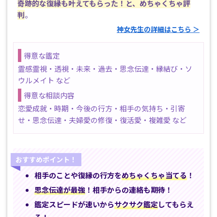
奇跡的な復縁も叶えてもらった！と、めちゃくちゃ評
判
。
神女先生の詳細はこちら ＞
得意な鑑定
霊感霊視・透視・未来・過去・思念伝達・縁結び・ソ
ウルメイト など
得意な相談内容
恋愛成就・時期・今後の行方・相手の気持ち・引寄
せ・思念伝達・夫婦愛の修復・復活愛・複雑愛 など
おすすめポイント！
相手のことや復縁の行方を
めちゃくちゃ当てる
！
思念伝達が最強
！相手からの連絡も期待！
鑑定スピードが速いから
サクサク鑑定
してもらえ