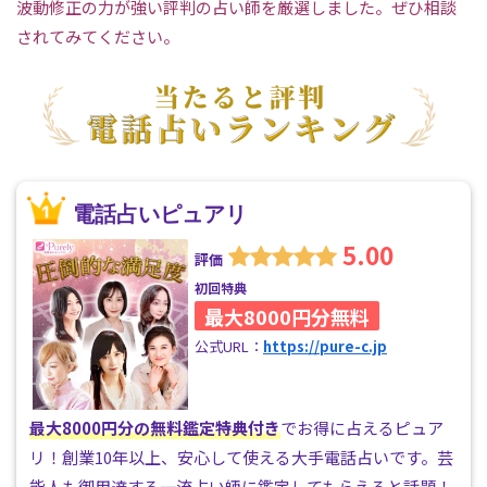
波動修正の力が強い評判の占い師を厳選しました。ぜひ相談
されてみてください。
電話占いピュアリ
5.00
評価
初回特典
最大8000円分無料
公式URL：
https://pure-c.jp
最大8000円分の無料鑑定特典付き
でお得に占えるピュア
リ！創業10年以上、安心して使える大手電話占いです。芸
能人も御用達する一流占い師に鑑定してもらえると話題！