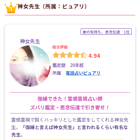
神女先生（所属：ピュアリ）
彼の気持ち、思念伝達 1位
神女先生
総合評価
4.94
鑑定歴 20年超
所属
電話占いピュアリ
復縁できた！霊感霊視占い師
ズバリ鑑定・思念伝達で引き寄せ！
霊感霊視で鋭くハッキリとした鑑定をしてくれる神女先
生。
「復縁と言えば神女先生」と言われるくらい有名な
先生
。