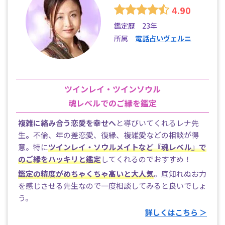
4.90
鑑定歴 23年
所属
電話占いヴェルニ
ツインレイ・ツインソウル
魂レベルでのご縁を鑑定
複雑に絡み合う恋愛を幸せへ
と導びいてくれるレナ先
生
。
不倫、年の差恋愛、復縁、複雑愛などの相談が得
意。特に
ツインレイ・ソウルメイトなど『魂レベル』で
のご縁をハッキリと鑑定
してくれるのでおすすめ！
鑑定の精度がめちゃくちゃ高いと大人気
。底知れぬお力
を感じさせる先生なので一度相談してみると良いでしょ
う。
詳しくはこちら ＞