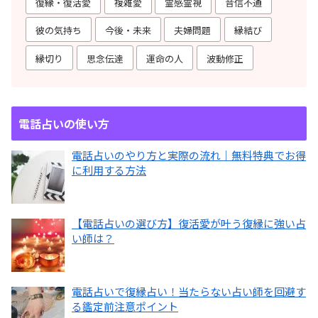
復縁・復活愛
複雑愛
霊感霊視
音信不通
彼の気持ち
今後・未来
夫婦問題
縁結び
縁切り
思念伝達
運命の人
波動修正
電話占いの使い方
電話占いのやり方と実際の流れ｜無料特典でお得
に利用する方法
【電話占いの選び方】復活愛が叶う復縁に強い占
い師は？
電話占いで復縁占い！当たらない占い師を回避す
る鑑定前注意ポイント