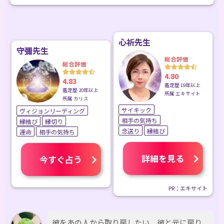
心祈先生
守彌先生
総合評価
総合評価
4.80
4.83
鑑定歴 19年以上
鑑定歴 20年以上
所属 エキサイト
所属 カリス
サイキック
ヴィジョンリーディング
相手の気持ち
縁結び
縁切り
念送り
縁結び
運命
相手の気持ち
詳細を見る
今すぐ占う
PR：エキサイト
彼をあの人から取り戻したい、彼と元に戻り