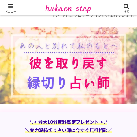
ホーム
復縁に強い電話占い
占い師特集
メニュー
検索
当サイトにはプロモーションが含まれています。
°˖✧ 最大10分無料鑑定プレゼント ✧˖°
＼実力派縁切り占い師に今すぐ無料相談／