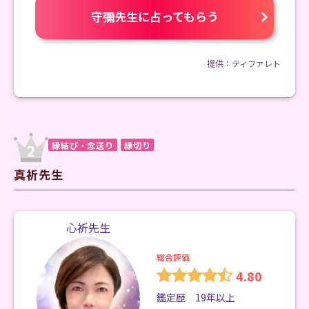
守彌先生に占ってもらう
提供：ティファレト
縁結び・念送り
縁切り
真祈先生
心祈先生
総合評価
4.80
鑑定歴 19年以上