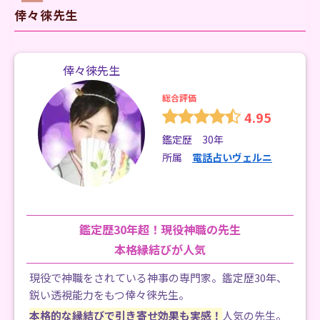
倖々徠先生
倖々徠先生
総合評価
4.95
鑑定歴 30年
所属
電話占いヴェルニ
鑑定歴30年超！現役神職の先生
本格縁結びが人気
現役で神職をされている神事の専門家。鑑定歴30年、
鋭い透視能力をもつ倖々徠先生。
本格的な縁結びで引き寄せ効果も実感！
人気の先生。