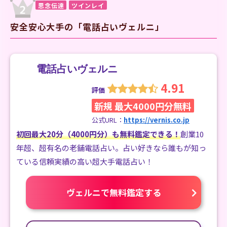
思念伝達
ツインレイ
安全安心大手の「電話占いヴェルニ」
電話占いヴェルニ
4.91
評価
新規 最大4000円分無料
公式URL：
https://vernis.co.jp
初回最大20分（4000円分）も無料鑑定できる！
創業10
年超、超有名の老舗電話占い。占い好きなら誰もが知っ
ている信頼実績の高い超大手電話占い！
ヴェルニで無料鑑定する