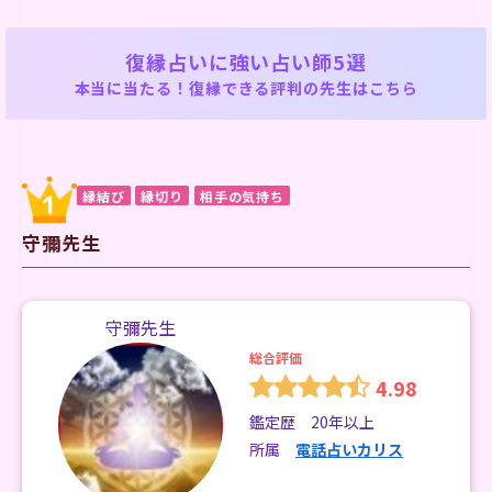
復縁占いに強い占い師5選
本当に当たる！復縁できる評判の先生はこちら
縁結び
縁切り
相手の気持ち
守彌先生
守彌先生
総合評価
4.98
鑑定歴 20年以上
所属
電話占いカリス