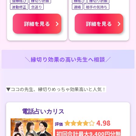
復縁結び
縁切り祈願
縁結び
縁切り祈願
波動修正
念送り
連絡
相手の気持ち
詳細を見る
詳細を見る
＼縁切り
効果の高い先生へ相談
／
▼ココの先生、縁切りめっちゃ効果高いと人気！
電話占いカリス
4.98
評価
初回合計最大9,400円分無