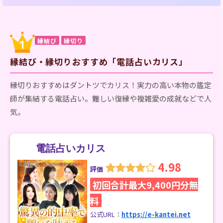
縁結び
縁切り
縁結び・縁切りおすすめ「電話占いカリス」
縁切りおすすめはダントツでカリス！実力の高い本物の鑑定
師が集結する電話占い。難しい復縁や複雑愛の成就などで人
気。
電話占いカリス
4.98
評価
初回合計最大9,400円分無
料
公式URL：
https://e-kantei.net