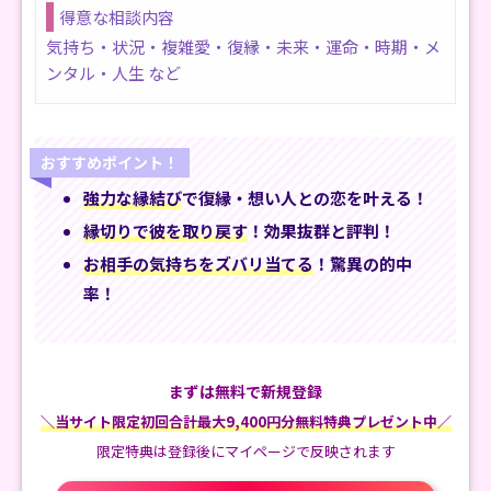
得意な相談内容
気持ち・状況・複雑愛・復縁・未来・運命・時期・メ
ンタル・人生 など
おすすめポイント！
強力な縁結び
で復縁・想い人との恋を叶える！
縁切りで彼を取り戻す
！効果抜群と評判！
お相手の気持ちをズバリ当てる
！驚異の的中
率！
まずは無料で新規登録
＼当サイト限定初回合計最大9,400円分無料特典プレゼント中／
限定特典は登録後にマイページで反映されます