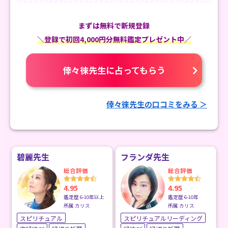
まずは無料で新規登録
＼登録で初回4,000円分無料鑑定プレゼント中／
倖々徠先生に占ってもらう
倖々徠先生の口コミをみる ＞
碧麗先生
フランダ先生
総合評価
総合評価
4.95
4.95
鑑定歴 6-10年以上
鑑定歴 6-10年
所属 カリス
所属 カリス
スピリチュアル
スピリチュアルリーディング