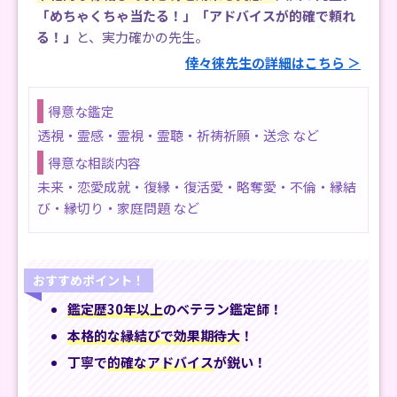
「めちゃくちゃ当たる！」「アドバイスが的確で頼れ
る！」
と、実力確かの先生。
倖々徠先生の詳細はこちら ＞
得意な鑑定
透視・霊感・霊視・霊聴・祈祷祈願・送念 など
得意な相談内容
未来・恋愛成就・復縁・復活愛・略奪愛・不倫・縁結
び・縁切り・家庭問題 など
おすすめポイント！
鑑定歴30年以上
のベテラン鑑定師！
本格的な縁結びで効果期待大
！
丁寧で
的確なアドバイス
が鋭い！