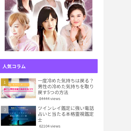
人気コラム
一度冷めた気持ちは戻る？
男性の冷めた気持ちを取り
戻す5つの方法
84444 views
ツインレイ鑑定に強い電話
占いと当たる本格霊視鑑定
士
62104 views