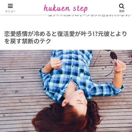
ホーム
復縁コラム
メニュー
検索
当サイトにはプロモーションが含まれています。
恋愛感情が冷めると復活愛が叶う!?元彼とより
を戻す禁断のテク