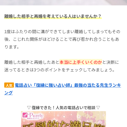
離婚した相手と
再婚を考えている人はいませんか？
1度はふたりの間に溝ができてしまい離婚してしまってもその
後、こじれた関係がほどけることで再び惹かれ合うこともあ
ります。
離婚した相手と再婚したあと
本当に上手くいくのか
と決断に
迷ってるときは3つのポイントをチェックしてみましょう。
電話占い「復縁に強い占い師」最強の当たる先生ランキ
人気
ング
▽ 復縁できた！人気の電話占いで相談 ▽