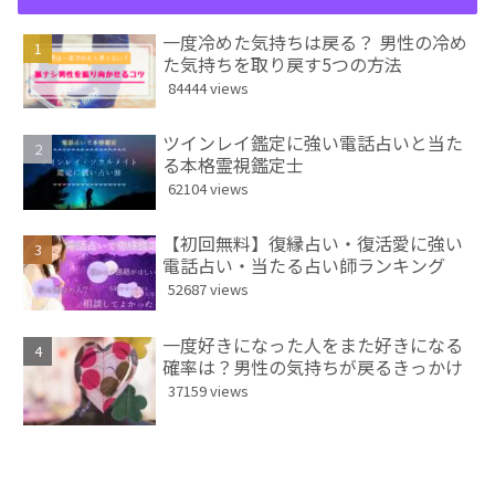
一度冷めた気持ちは戻る？ 男性の冷め
た気持ちを取り戻す5つの方法
84444 views
ツインレイ鑑定に強い電話占いと当た
る本格霊視鑑定士
62104 views
【初回無料】復縁占い・復活愛に強い
電話占い・当たる占い師ランキング
52687 views
一度好きになった人をまた好きになる
確率は？男性の気持ちが戻るきっかけ
37159 views