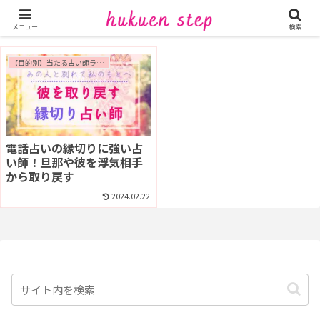
隠れ縁切り
メニュー
検索
【目的別】当たる占い師ランキング
電話占いの縁切りに強い占
い師！旦那や彼を浮気相手
から取り戻す
2024.02.22