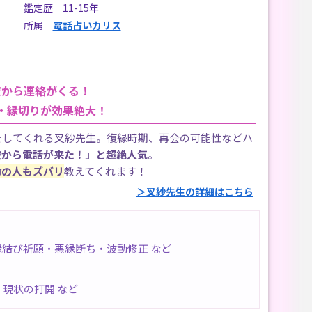
鑑定歴 11-15年
所属
電話占いカリス
彼から連絡がくる！
・縁切りが効果絶大！
をしてくれる叉紗先生。復縁時期、再会の可能性などハ
彼から電話が来た！」と超絶人気
。
命の人もズバリ
教えてくれます！
＞叉紗先生の詳細はこちら
結び祈願・悪縁断ち・波動修正 など
現状の打開 など