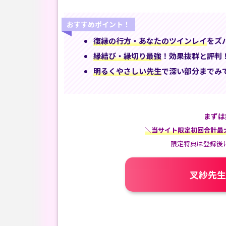
おすすめポイント！
復縁の行方・あなたのツインレイ
をズ
縁結び・縁切り最強
！効果抜群と評判
明るくやさしい先生
で深い部分までみ
まずは
＼当サイト限定初回合計最大
限定特典は登録後
叉紗先生