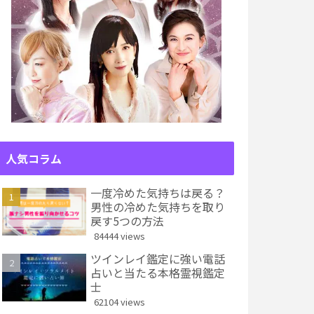
人気コラム
一度冷めた気持ちは戻る？
男性の冷めた気持ちを取り
戻す5つの方法
84444 views
ツインレイ鑑定に強い電話
占いと当たる本格霊視鑑定
士
62104 views