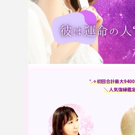
°˖✧初回合計最大
9400
＼ 人気復縁鑑