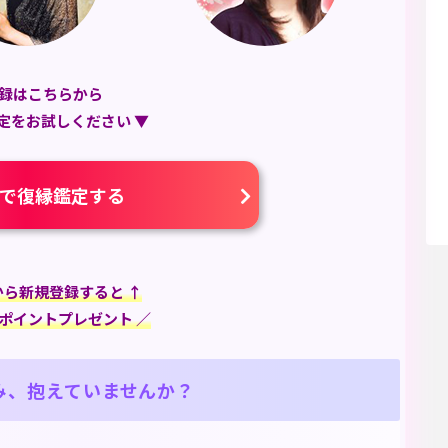
録はこちらから
定をお試しください ▼
で復縁鑑定する
から新規登録すると ↑
のポイントプレゼント ／
み、
抱えていませんか？