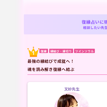
復縁占いに
相談したい先
復縁
縁結び・縁切り
ツインソウル
最強の縁結びで成就へ！
魂を読み解き復縁へ結ぶ
叉紗先生