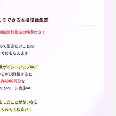
こそできる
本格復縁鑑定
初回無料鑑定の特典付き！
ので聞きたいことの
すぐにもらえます
典ポイントアップ中／
から新規登録すると
典4000円分
を
ャンペーン実施中！
をしたことがないなら
してみてください！