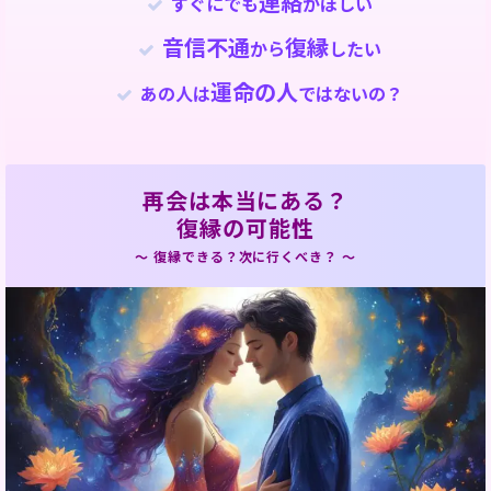
連絡
すぐにでも
がほしい
音信不通
復縁
から
したい
運命の人
あの人は
ではないの？
再会は本当にある？
復縁の可能性
～ 復縁できる？次に行くべき？ ～