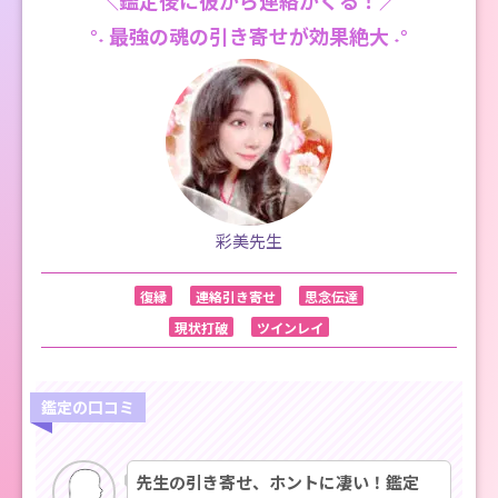
＼鑑定後に彼から連絡がくる！／
°˖ 最強の魂の引き寄せが効果絶大 ˖°
彩美先生
復縁
連絡引き寄せ
思念伝達
現状打破
ツインレイ
鑑定の口コミ
先生の引き寄せ、ホントに凄い！
鑑定