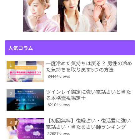
人気コラム
一度冷めた気持ちは戻る？ 男性の冷め
た気持ちを取り戻す5つの方法
84444 views
ツインレイ鑑定に強い電話占いと当た
る本格霊視鑑定士
62104 views
【初回無料】復縁占い・復活愛に強い
電話占い・当たる占い師ランキング
52687 views