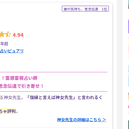
彼の気持ち、思念伝達 1位
4.94
0年超
占いピュアリ
た！霊感霊視占い師
思念伝達で引き寄せ！
る神女先生。
「復縁と言えば神女先生」と言われるく
ちゃ評判
。
神女先生の詳細はこちら ＞