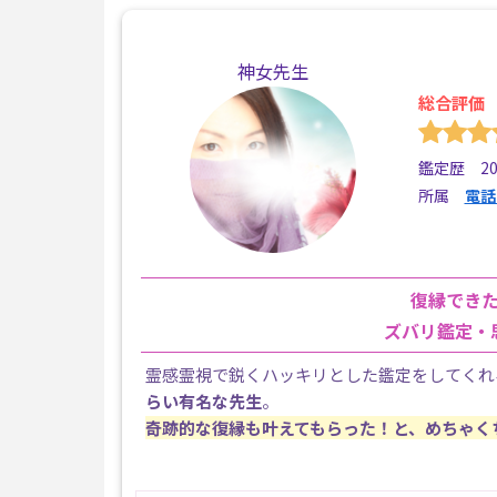
神女先生
総合評価
鑑定歴 2
所属
電話
復縁でき
ズバリ鑑定・
霊感霊視で鋭くハッキリとした鑑定をしてくれ
らい有名な先生
。
奇跡的な復縁も叶えてもらった！と、めちゃく