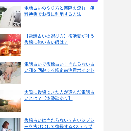
電話占いのやり方と実際の流れ｜無
料特典でお得に利用する方法
【電話占いの選び方】復活愛が叶う
復縁に強い占い師は？
電話占いで復縁占い！当たらない占
い師を回避する鑑定前注意ポイント
実際に復縁できた人が選んだ電話占
いとは？【体験談あり】
復縁占いは当たらない？占いジプシ
ーを抜け出して復縁する3ステップ