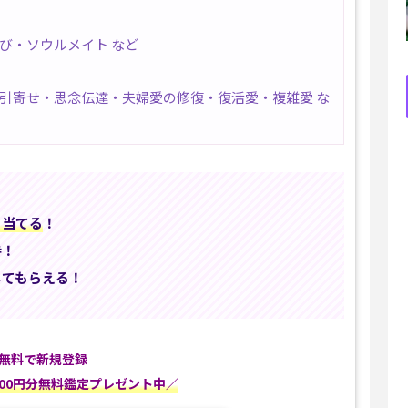
び・ソウルメイト など
引寄せ・思念伝達・夫婦愛の修復・復活愛・複雑愛 な
ゃ当てる
！
待！
してもらえる！
無料で新規登録
000円分無料鑑定プレゼント中／