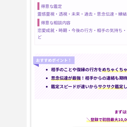
得意な鑑定
霊感霊視・透視・未来・過去・思念伝達・縁結
得意な相談内容
恋愛成就・時期・今後の行方・相手の気持ち・
ど
おすすめポイント！
相手のことや復縁の行方を
めちゃくち
思念伝達が最強
！相手からの連絡も期
鑑定スピードが速いから
サクサク鑑定
まずは
＼登録で初回最大10,