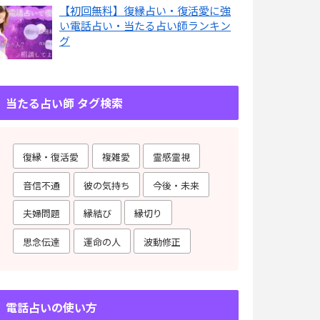
【初回無料】復縁占い・復活愛に強
い電話占い・当たる占い師ランキン
グ
当たる占い師 タグ検索
復縁・復活愛
複雑愛
霊感霊視
音信不通
彼の気持ち
今後・未来
夫婦問題
縁結び
縁切り
思念伝達
運命の人
波動修正
電話占いの使い方