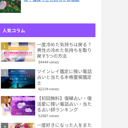
人気コラム
一度冷めた気持ちは戻る？
男性の冷めた気持ちを取り
戻す5つの方法
84444 views
ツインレイ鑑定に強い電話
占いと当たる本格霊視鑑定
士
62104 views
【初回無料】復縁占い・復
活愛に強い電話占い・当た
る占い師ランキング
52687 views
一度好きになった人をまた