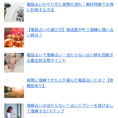
電話占いのやり方と実際の流れ｜無料特典でお得
に利用する方法
【電話占いの選び方】復活愛が叶う復縁に強い占
い師は？
電話占いで復縁占い！当たらない占い師を回避す
る鑑定前注意ポイント
実際に復縁できた人が選んだ電話占いとは？【体
験談あり】
復縁占いは当たらない？占いジプシーを抜け出し
て復縁する3ステップ