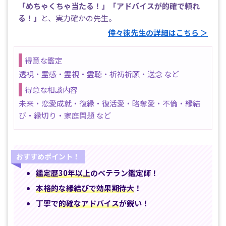
「めちゃくちゃ当たる！」「アドバイスが的確で頼れ
る！」
と、実力確かの先生。
倖々徠先生の詳細はこちら ＞
得意な鑑定
透視・霊感・霊視・霊聴・祈祷祈願・送念 など
得意な相談内容
未来・恋愛成就・復縁・復活愛・略奪愛・不倫・縁結
び・縁切り・家庭問題 など
おすすめポイント！
鑑定歴30年以上
のベテラン鑑定師！
本格的な縁結びで効果期待大
！
丁寧で
的確なアドバイス
が鋭い！