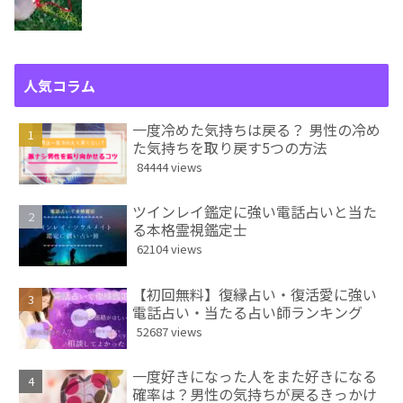
人気コラム
一度冷めた気持ちは戻る？ 男性の冷め
た気持ちを取り戻す5つの方法
84444 views
ツインレイ鑑定に強い電話占いと当た
る本格霊視鑑定士
62104 views
【初回無料】復縁占い・復活愛に強い
電話占い・当たる占い師ランキング
52687 views
一度好きになった人をまた好きになる
確率は？男性の気持ちが戻るきっかけ