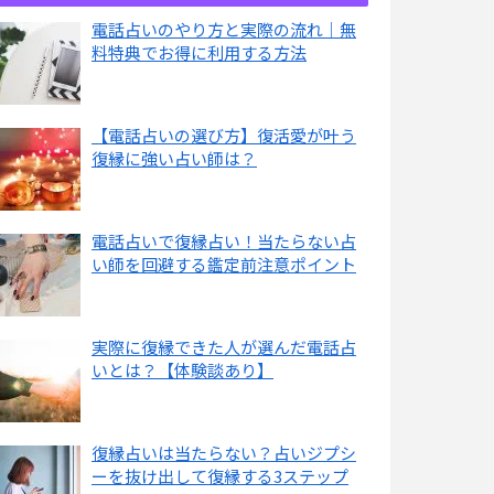
電話占いのやり方と実際の流れ｜無
料特典でお得に利用する方法
【電話占いの選び方】復活愛が叶う
復縁に強い占い師は？
電話占いで復縁占い！当たらない占
い師を回避する鑑定前注意ポイント
実際に復縁できた人が選んだ電話占
いとは？【体験談あり】
復縁占いは当たらない？占いジプシ
ーを抜け出して復縁する3ステップ