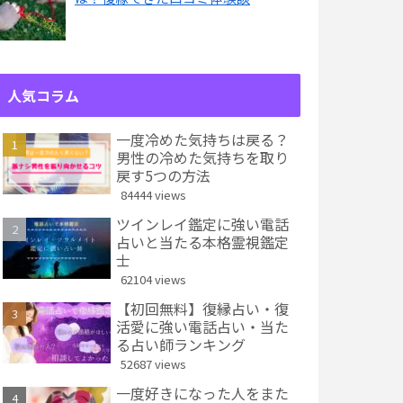
人気コラム
一度冷めた気持ちは戻る？
男性の冷めた気持ちを取り
戻す5つの方法
84444 views
ツインレイ鑑定に強い電話
占いと当たる本格霊視鑑定
士
62104 views
【初回無料】復縁占い・復
活愛に強い電話占い・当た
る占い師ランキング
52687 views
一度好きになった人をまた