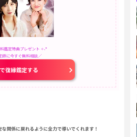
無料鑑定特典プレゼント ✧˖°
定師に今すぐ無料相談／
で復縁鑑定する
せな関係に戻れるように全力で導いでくれます！