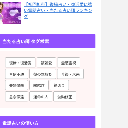
【初回無料】復縁占い・復活愛に強
い電話占い・当たる占い師ランキン
グ
当たる占い師 タグ検索
復縁・復活愛
複雑愛
霊感霊視
音信不通
彼の気持ち
今後・未来
夫婦問題
縁結び
縁切り
思念伝達
運命の人
波動修正
電話占いの使い方