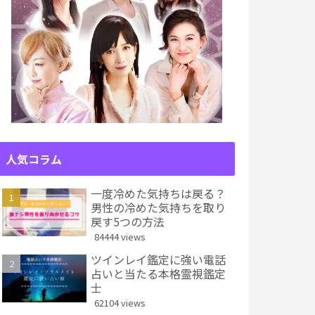
人気コラム
一度冷めた気持ちは戻る？
男性の冷めた気持ちを取り
戻す5つの方法
84444 views
ツインレイ鑑定に強い電話
占いと当たる本格霊視鑑定
士
62104 views