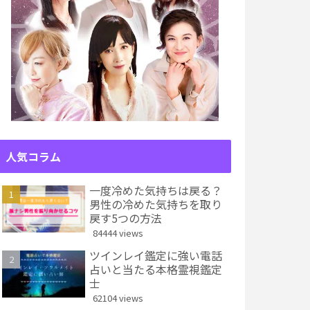
人気コラム
一度冷めた気持ちは戻る？
男性の冷めた気持ちを取り
戻す5つの方法
84444 views
ツインレイ鑑定に強い電話
占いと当たる本格霊視鑑定
士
62104 views