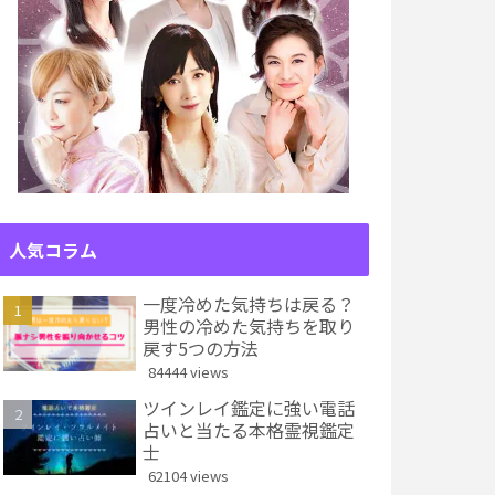
人気コラム
一度冷めた気持ちは戻る？
男性の冷めた気持ちを取り
戻す5つの方法
84444 views
ツインレイ鑑定に強い電話
占いと当たる本格霊視鑑定
士
62104 views