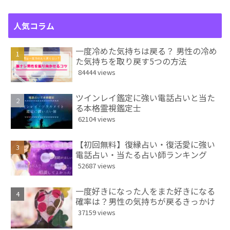
人気コラム
一度冷めた気持ちは戻る？ 男性の冷め
た気持ちを取り戻す5つの方法
84444 views
ツインレイ鑑定に強い電話占いと当た
る本格霊視鑑定士
62104 views
【初回無料】復縁占い・復活愛に強い
電話占い・当たる占い師ランキング
52687 views
一度好きになった人をまた好きになる
確率は？男性の気持ちが戻るきっかけ
37159 views