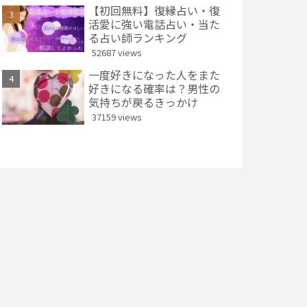
【初回無料】復縁占い・復
活愛に強い電話占い・当た
る占い師ランキング
52687 views
一度好きになった人をまた
好きになる確率は？男性の
気持ちが戻るきっかけ
37159 views