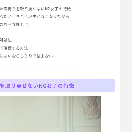
た気持ちを取り戻せないNG女子の特徴
なたと付き合う理由がなくなったから」
のある女性とは
対処法
て復縁する方法
にないならひとりで悩まない！
を取り戻せないNG女子の特徴