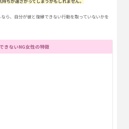
気持ちが
遠ざかってしまうかもしれません。
るなら、自分が彼と復縁できない行動を取っていないかを
できないNG女性の特徴