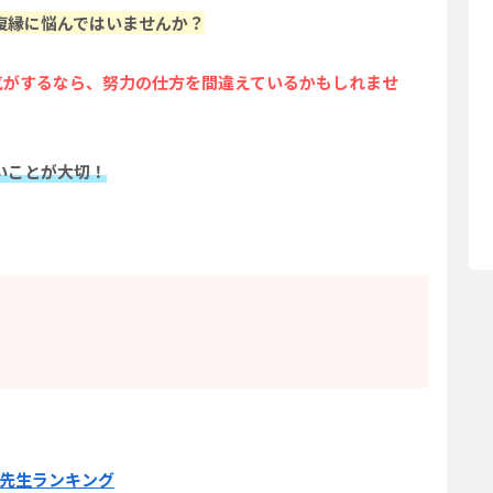
復縁に悩んではいませんか？
気がするなら、努力の仕方を間違えているかもしれませ
いことが大切！
先生ランキング