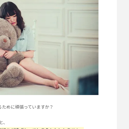
るために頑張っていますか？
と、