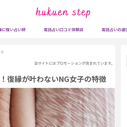
縁に強い占い師
電話占い口コミ体験談
電話占いの選
戻す
当サイトにはプロモーションが含まれています。
！復縁が叶わないNG女子の特徴