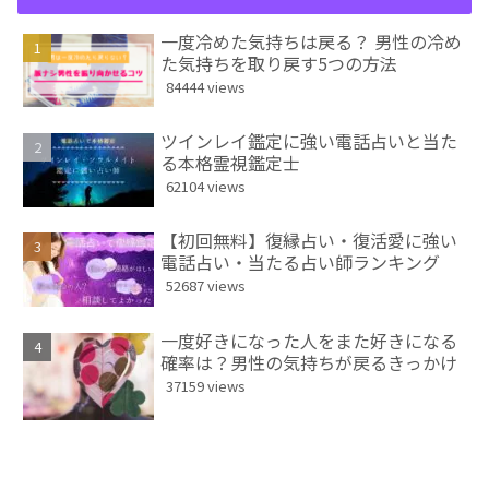
一度冷めた気持ちは戻る？ 男性の冷め
た気持ちを取り戻す5つの方法
84444 views
ツインレイ鑑定に強い電話占いと当た
る本格霊視鑑定士
62104 views
【初回無料】復縁占い・復活愛に強い
電話占い・当たる占い師ランキング
52687 views
一度好きになった人をまた好きになる
確率は？男性の気持ちが戻るきっかけ
37159 views