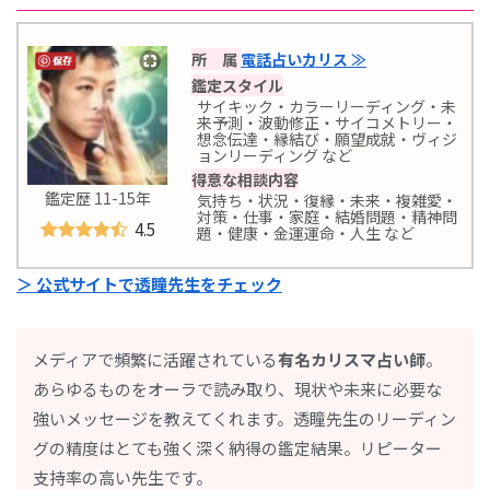
所 属
電話占いカリス ≫
鑑定スタイル
サイキック・カラーリーディング・未
来予測・波動修正・サイコメトリー・
想念伝達・縁結び・願望成就・ヴィジ
ョンリーディング
など
得意な相談内容
鑑定歴 11-15年
気持ち・状況・復縁・未来・複雑愛・
対策・仕事・家庭・結婚問題・精神問
4.5
題・健康・金運運命・人生 など
＞ 公式サイトで透瞳先生をチェック
メディアで頻繁に活躍されている
有名カリスマ占い師
。
あらゆるものをオーラで読み取り、現状や未来に必要な
強いメッセージを教えてくれます。透瞳先生のリーディン
グの精度はとても強く深く納得の鑑定結果。リピーター
支持率の高い先生です。