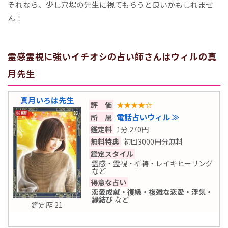
それなら、少し穴場の先生に視てもらうと良いかもしれませ
ん！
霊感霊視に強いイチオシの占い師さんはウィルの真
月先生
真月いろは先生
評 価
★★★★☆
電話占いウィル ≫
所 属
鑑定料
1分 270円
無料特典
初回3000円分無料
鑑定スタイル
霊感・霊視・祈祷・レイキヒーリング
など
得意な占い
恋愛成就・復縁・複雑な恋愛・浮気・
縁結び
など
鑑定歴 21