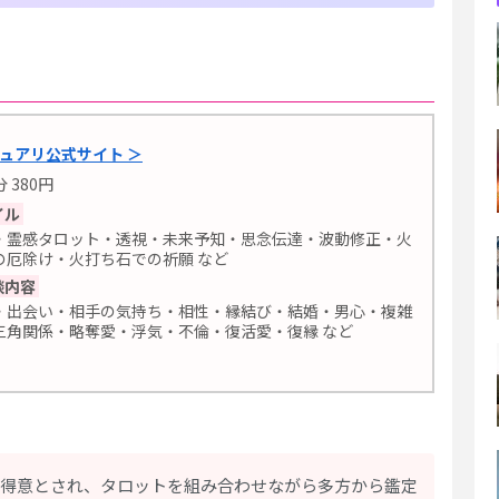
ュアリ公式サイト ＞
分 380円
イル
・霊感タロット・透視・未来予知・思念伝達・波動修正・火
の厄除け・火打ち石での祈願 など
談内容
・出会い・相手の気持ち・相性・縁結び・結婚・男心・複雑
三角関係・略奪愛・浮気・不倫・復活愛・復縁 など
を得意とされ、タロットを組み合わせながら多方から鑑定