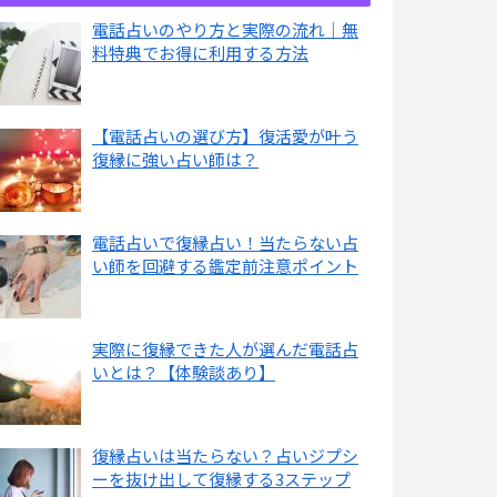
電話占いのやり方と実際の流れ｜無
料特典でお得に利用する方法
【電話占いの選び方】復活愛が叶う
復縁に強い占い師は？
電話占いで復縁占い！当たらない占
い師を回避する鑑定前注意ポイント
実際に復縁できた人が選んだ電話占
いとは？【体験談あり】
復縁占いは当たらない？占いジプシ
ーを抜け出して復縁する3ステップ