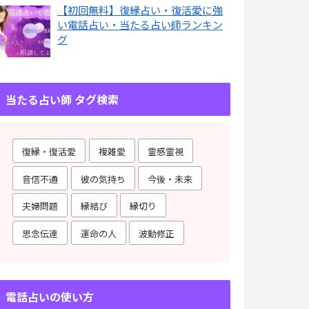
【初回無料】復縁占い・復活愛に強
い電話占い・当たる占い師ランキン
グ
当たる占い師 タグ検索
復縁・復活愛
複雑愛
霊感霊視
音信不通
彼の気持ち
今後・未来
夫婦問題
縁結び
縁切り
思念伝達
運命の人
波動修正
電話占いの使い方