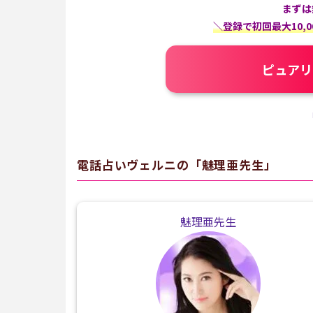
まずは
＼登録で初回最大10,
ピュアリ
電話占いヴェルニの「魅理亜先生」
魅理亜先生