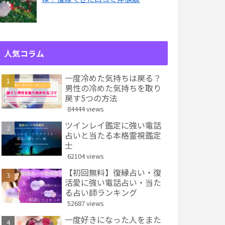
人気コラム
一度冷めた気持ちは戻る？
男性の冷めた気持ちを取り
戻す5つの方法
84444 views
ツインレイ鑑定に強い電話
占いと当たる本格霊視鑑定
士
62104 views
【初回無料】復縁占い・復
活愛に強い電話占い・当た
る占い師ランキング
52687 views
一度好きになった人をまた