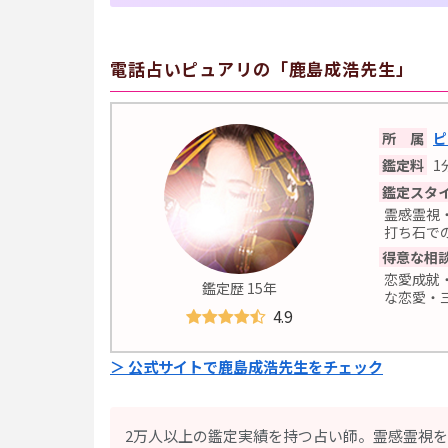
電話占いピュアリの「鹿島成浩先生」
所 属
ピ
鑑定料
1
鑑定スタ
霊感霊視
打ち石で
得意な相
恋愛成就
鑑定歴 15年
な恋愛・
4.9
＞ 公式サイトで鹿島成浩先生をチェック
2万人以上の鑑定実績を持つ占い師。霊感霊視